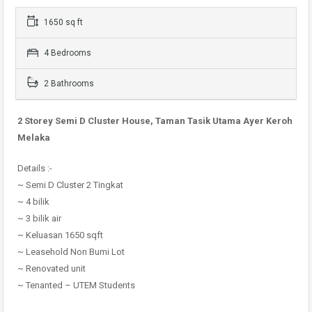
1650 sq ft
4 Bedrooms
2 Bathrooms
2 Storey Semi D Cluster House, Taman Tasik Utama Ayer Keroh
Melaka
Details :-
~ Semi D Cluster 2 Tingkat
~ 4 bilik
~ 3 bilik air
~ Keluasan 1650 sqft
~ Leasehold Non Bumi Lot
~ Renovated unit
~ Tenanted – UTEM Students