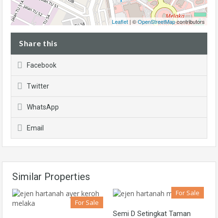
Leaflet
| ©
OpenStreetMap
contributors
Share this
Facebook
Twitter
WhatsApp
Email
Similar Properties
For Sale
For Sale
Semi D Setingkat Taman