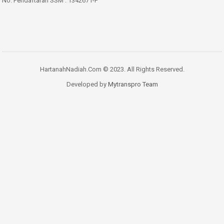
No. Pendaftaran SSM : 1342671-P
HartanahNadiah.Com © 2023. All Rights Reserved.
Developed by
Mytranspro Team