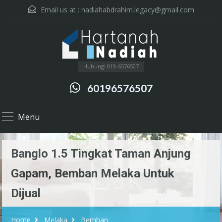
Email us at :
nadiahabdrahim.legacy@gmail.com
Hubungi 019-6576507
60196576507
Menu
Banglo 1.5 Tingkat Taman Anjung
Gapam, Bemban Melaka Untuk
Dijual
Home
Melaka
Bemban