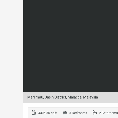
Merlimau, Jasin District, Malacca, Malaysia
4305.56 sq ft
3 Bedrooms
2 Bathrooms