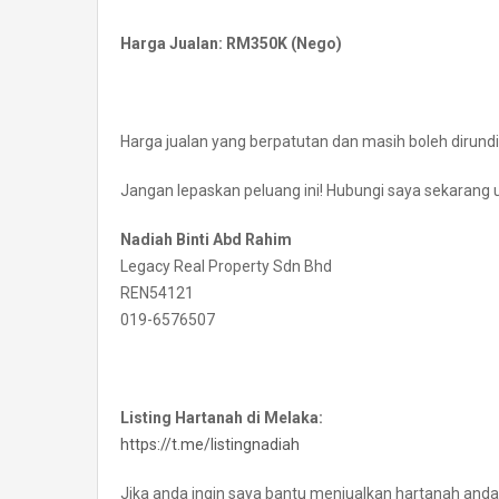
Harga Jualan: RM350K (Nego)
Harga jualan yang berpatutan dan masih boleh dirund
Jangan lepaskan peluang ini! Hubungi saya sekarang 
Nadiah Binti Abd Rahim
Legacy Real Property Sdn Bhd
REN54121
019-6576507
Listing Hartanah di Melaka:
https://t.me/listingnadiah
Jika anda ingin saya bantu menjualkan hartanah anda, b