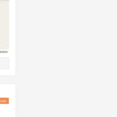
butors
 Sale