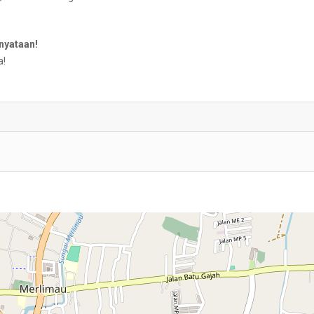
nyataan!
a!