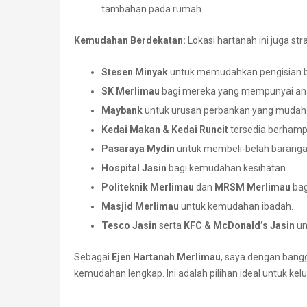
tambahan pada rumah.
Kemudahan Berdekatan:
Lokasi hartanah ini juga s
Stesen Minyak
untuk memudahkan pengisian ba
SK Merlimau
bagi mereka yang mempunyai ana
Maybank
untuk urusan perbankan yang mudah
Kedai Makan & Kedai Runcit
tersedia berhampi
Pasaraya Mydin
untuk membeli-belah barangan
Hospital Jasin
bagi kemudahan kesihatan.
Politeknik Merlimau
dan
MRSM Merlimau
bag
Masjid Merlimau
untuk kemudahan ibadah.
Tesco Jasin
serta
KFC & McDonald’s Jasin
un
Sebagai
Ejen Hartanah Merlimau
, saya dengan bang
kemudahan lengkap. Ini adalah pilihan ideal untuk k